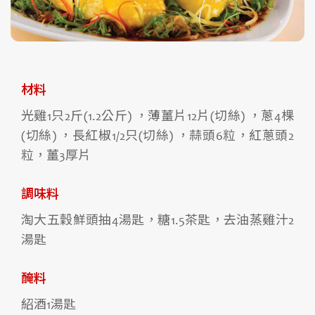
材料
光雞1只2斤(1.2公斤) ，薄薑片12片(切絲) ，蔥4棵
(切絲) ，長紅椒1/2只(切絲) ，蒜頭6粒，紅蔥頭2
粒，薑3厚片
調味料
淘大五穀鮮頭抽4湯匙，糖1.5茶匙，去油蒸雞汁2
湯匙
醃料
紹酒1湯匙