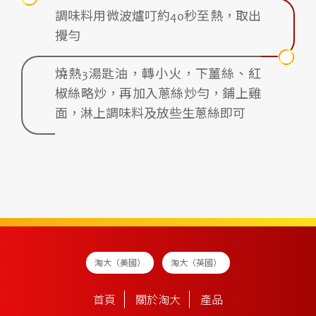
調味料用微波爐叮約40秒至熱，取出
攪勻
燒熱3湯匙油，轉小火，下薑絲、紅
椒絲略炒，再加入蔥絲炒勻，鋪上雞
面，淋上調味料及放些生蔥絲即可
淘大（美國）
淘大（英國）
首頁
關於淘大
產品