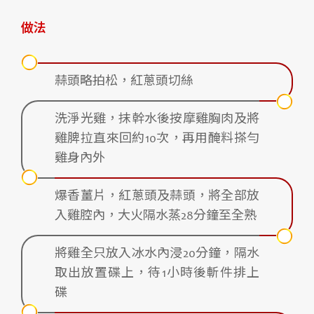
做法
蒜頭略拍松，紅蔥頭切絲
洗淨光雞，抹幹水後按摩雞胸肉及將
雞脾拉直來回約10次，再用醃料搽勻
雞身內外
爆香薑片，紅蔥頭及蒜頭，將全部放
入雞腔內，大火隔水蒸28分鐘至全熟
將雞全只放入冰水內浸20分鐘，隔水
取出放置碟上，待1小時後斬件排上
碟