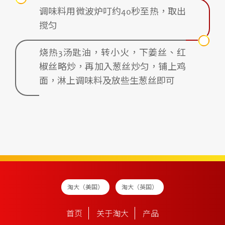
调味料用微波炉叮约40秒至热，取出
搅匀
烧热3汤匙油，转小火，下姜丝、红
椒丝略炒，再加入葱丝炒匀，铺上鸡
面，淋上调味料及放些生葱丝即可
淘大（美国）
淘大（英国）
首页
关于淘大
产品