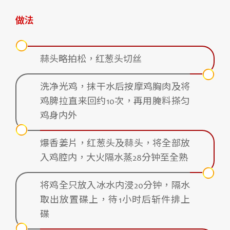
做法
蒜头略拍松，红葱头切丝
洗净光鸡，抹干水后按摩鸡胸肉及将
鸡脾拉直来回约10次，再用腌料搽匀
鸡身内外
爆香姜片，红葱头及蒜头，将全部放
入鸡腔内，大火隔水蒸28分钟至全熟
将鸡全只放入冰水内浸20分钟，隔水
取出放置碟上，待1小时后斩件排上
碟