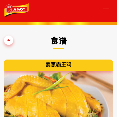
食谱
姜葱霸王鸡