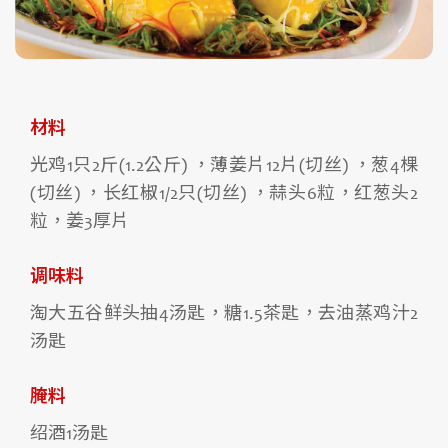
材料
光鸡1只2斤(1.2公斤) ，薄姜片12片(切丝) ，葱4棵
(切丝) ，长红椒1/2只(切丝) ，蒜头6粒，红葱头2
粒，姜3厚片
调味料
淘大五谷鲜头抽4汤匙，糖1.5茶匙，去油蒸鸡汁2
汤匙
腌料
绍酒1汤匙