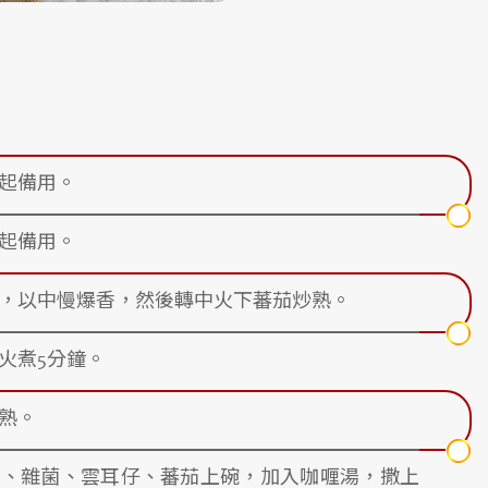
起備用。
起備用。
，以中慢爆香，然後轉中火下蕃茄炒熟。
火煮5分鐘。
熟。
片、雜菌、雲耳仔、蕃茄上碗，加入咖喱湯，撒上