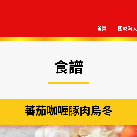
首頁
關於淘
食譜
蕃茄咖喱豚肉烏冬