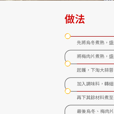
做法
先將烏冬煮熟，盛
將梅肉片煮熟，盛
起鑊，下淘大蒜蓉
加入調味料，轉細
再下其餘材料煮至
最後烏冬、梅肉