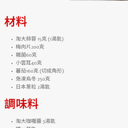
材料
淘大蒜蓉 15克 (1湯匙)
梅肉片200克
雜菌60克
小雲耳40克
蕃茄160克 (切成角形)
急凍烏冬 250克
日本蔥粒 2湯匙
調味料
淘大咖喱醬 3湯匙