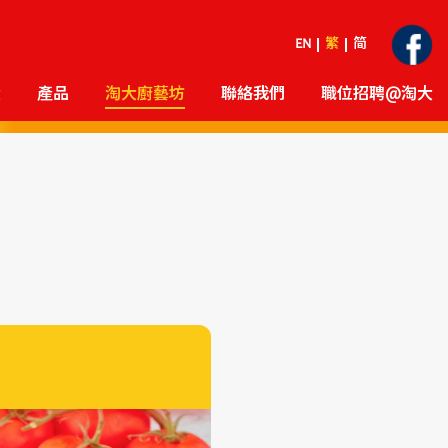
EN
繁
简
大
產品
淘大廚藝坊
聯絡我們
職位招聘@淘大