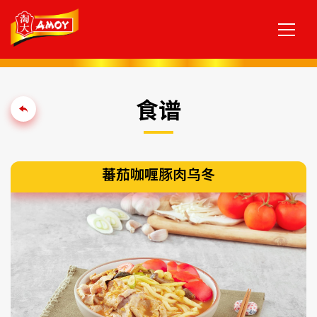
食谱
蕃茄咖喱豚肉乌冬