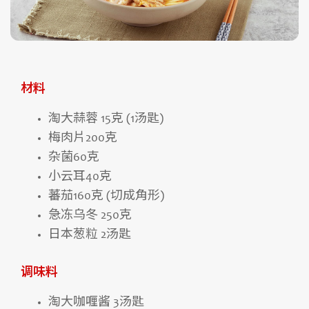
材料
淘大蒜蓉 15克 (1汤匙)
梅肉片200克
杂菌60克
小云耳40克
蕃茄160克 (切成角形)
急冻乌冬 250克
日本葱粒 2汤匙
调味料
淘大咖喱酱 3汤匙