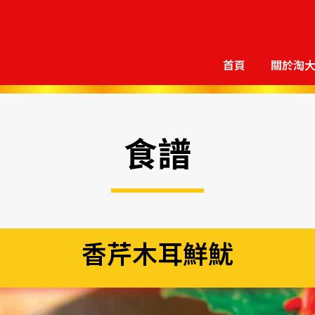
首頁
關於淘
食譜
香芹木耳鮮魷