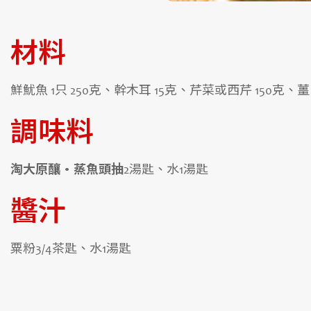
材料
鮮魷魚 1只 250克、幹木耳 15克、芹菜或西芹 150克、薑
調味料
淘大原釀‧蒸魚頭抽
2湯匙、水1湯匙
醬汁
粟粉3/4茶匙、水1湯匙