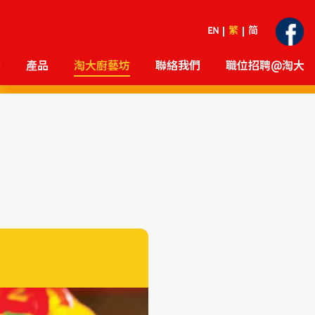
EN
繁
简
大
產品
淘大廚藝坊
聯絡我們
職位招聘@淘大