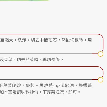
發至漲大，洗淨，切去中間硬芯，然後切粗絲，用
及菜葉，切去芹菜頭，再切長條。
下芹菜略炒，盛起。再燒熱1 1/2湯匙油，爆香薑
加木耳及調味料炒勻，下芹菜埋芡，即可。