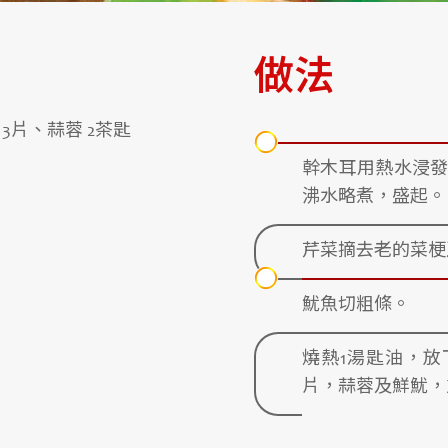
做法
 3片、蒜蓉 2茶匙
幹木耳用熱水浸
沸水略煮，盛起。
芹菜摘去老的菜梗
魷魚切粗條。
燒熱1湯匙油，放
片，蒜蓉及鮮魷，