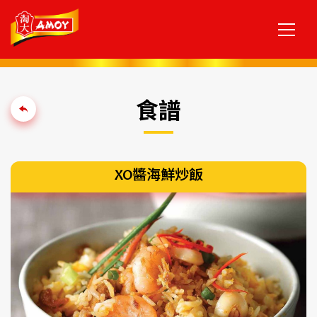
食譜
XO醬海鮮炒飯