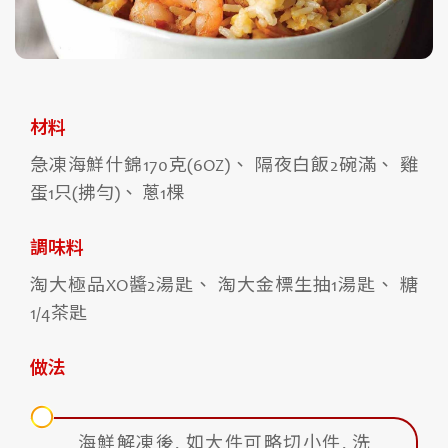
材料
急凍海鮮什錦170克(6OZ)、 隔夜白飯2碗滿、 雞
蛋1只(拂勻)、 蔥1棵
調味料
淘大極品XO醬2湯匙、 淘大金標生抽1湯匙、 糖
1/4茶匙
做法
海鮮解凍後, 如大件可略切小件, 洗