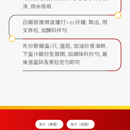
淨, 飛水待用
白飯放進微波爐叮1 1/2分鐘, 取出, 用
叉弄松, 加醃料拌勻
先炒散雞蛋1只, 盛起, 加油炒香海鮮,
下蛋汁飯炒至散開, 加調味料炒勻, 最
後落蛋碎及蔥粒兜勻即可
淘大（美國）
淘大（英國）