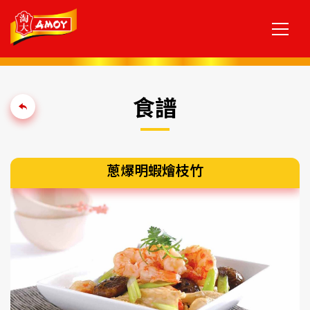
食譜
蔥爆明蝦燴枝竹