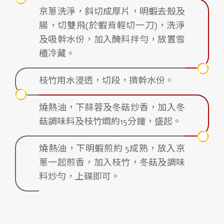
京蔥洗淨，斜切成厚片，明蝦去殼及
腸，切雙飛(於蝦背輕切一刀)，洗淨
及吸幹水份，加入醃料拌勻，放置雪
櫃冷藏。
枝竹用水浸透，切段，擠幹水份。
燒熱油，下蒜蓉及冬菇炒香，加入冬
菇調味料及枝竹燜約15分鐘，盛起。
燒熱油，下明蝦煎約 5成熟，放入京
蔥一起煎香，加入枝竹，冬菇及調味
料炒勻，上碟即可。