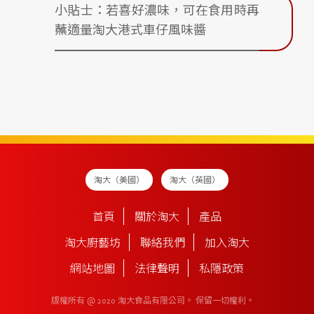
小貼士：若喜好濃味，可在食用時再
蘸適量淘大港式車仔風味醬
淘大（美國）
淘大（英國）
首頁
關於淘大
產品
淘大廚藝坊
聯絡我們
加入淘大
網站地圖
法律聲明
私隱政策
版權所有 @ 2020 淘大食品有限公司。
保留一切權利。