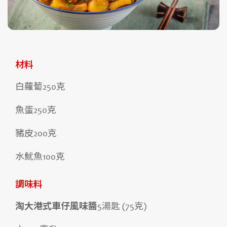
材料
白蘿蔔250克
魚蛋250克
豬皮200克
水魷魚100克
調味料
淘大港式車仔風味醬
5湯匙 (75克)