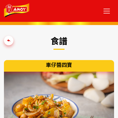
食譜
車仔醬四寶