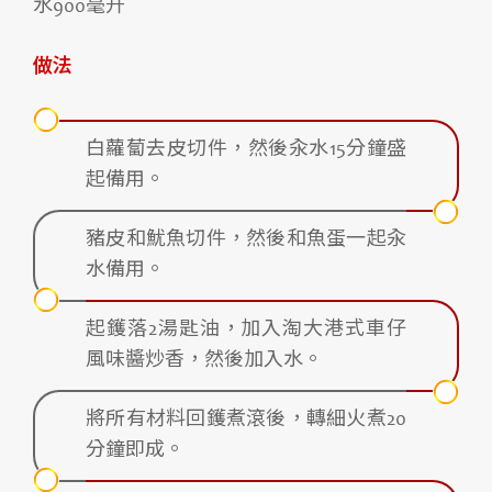
水900毫升
做法
白蘿蔔去皮切件，然後汆水15分鐘盛
起備用。
豬皮和魷魚切件，然後和魚蛋一起汆
水備用。
起鑊落2湯匙油，加入淘大港式車仔
風味醬炒香，然後加入水。
將所有材料回鑊煮滾後，轉細火煮20
分鐘即成。