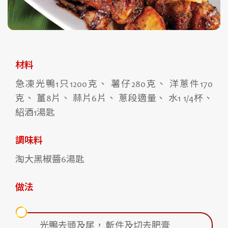
材料
急凍光鴨1只1200克、 薯仔280克、 洋蔥件170
克、 薑8片、 蒜片6片、 蔥段適量、 水1 1/4杯、
紹酒1湯匙
調味料
淘大黑椒醬6湯匙
做法
光鴨去頭及尾， 斬件及切去肥膏