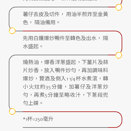
薯仔去皮及切件， 用油半煎炸至金黃
色， 隔油備用。
先用白鑊爆炒鴨件至轉色及出水， 隔
水盛起。
燒熱油，爆香洋蔥盛起，下薑片及蒜
片炒香，放入鴨件炒勻，再加調味料
爆炒，贊酒及倒入1 1/4杯水煮滾，轉
小火炆約35分鐘，加薯仔及洋蔥炒
勻，再煮5分鐘至略收汁，下蔥段兜
勻上碟。
*1杯=250毫升