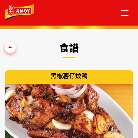
食譜
黑椒薯仔炆鴨