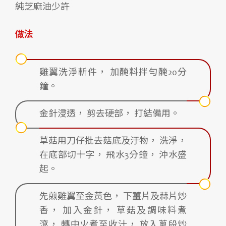
純芝麻油少許
做法
雞翼洗淨斬件， 加醃料拌勻醃20分
鐘。
金針浸透， 剪去硬部， 打結備用。
草菇用刀仔批去菇底及汙物， 洗淨，
在底部切十字， 飛水3分鐘， 沖水盛
起。
先煎雞翼至金黃色， 下薑片及蒜片炒
香， 加入金針， 草菇及調味料煮
滾， 轉中火煮至收汁， 放入蔥段炒