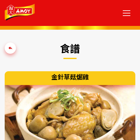
食譜
金針草菇煀雞