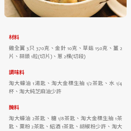
材料
雞全翼 3只 370克、金針 10克、草菇 150克、薑 2
片、蒜頭 1粒(切片)、蔥 2棵(切段)
調味料
淘大蠔油 1湯匙、淘大金標生抽 1/2茶匙、水 1/4
杯、淘大純芝麻油少許
醃料
淘大蠔油 2茶匙、糖 1/8茶匙、淘大金標生抽 1茶
匙、粟粉 2茶匙、紹酒 1茶匙、胡椒粉少許、淘大