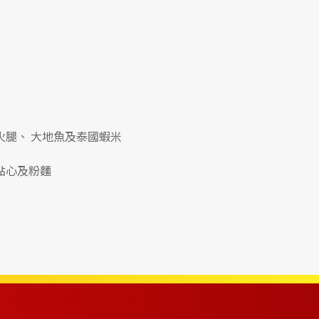
火腿、 大地魚及泰國蝦米
點心及粉麵