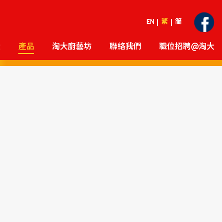
EN
繁
简
大
產品
淘大廚藝坊
聯絡我們
職位招聘@淘大