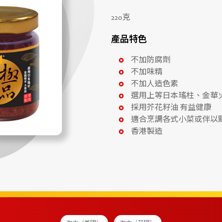
220克
產品特色
不加防腐劑
不加味精
不加人造色素
選用上等日本瑤柱、金華
採用芥花籽油 有益健康
適合烹調各式小菜或伴以
香港製造