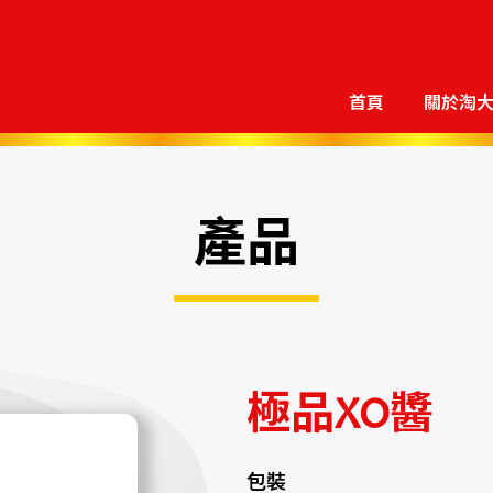
首頁
關於淘
產品
極品XO醬
包裝