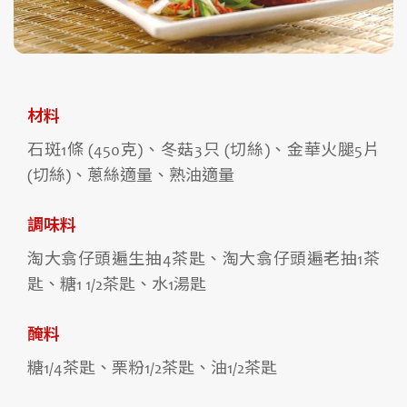
材料
石斑1條 (450克)、冬菇3只 (切絲)、金華火腿5片
(切絲)、蔥絲適量、熟油適量
調味料
淘大翕仔頭遍生抽4茶匙、淘大翕仔頭遍老抽1茶
匙、糖1 1/2茶匙、水1湯匙
醃料
糖1/4茶匙、栗粉1/2茶匙、油1/2茶匙