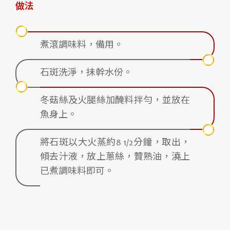
做法
煮滾調味料，備用。
石斑洗淨，抺幹水份。
冬菇絲及火腿絲加醃料拌勻，並放在
魚身上。
將石斑以大火蒸約8 1/2分鐘，取出，
傾去汁液，放上蔥絲，贊熟油，澆上
已煮調味料即可。