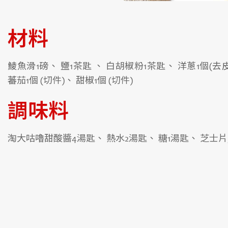
材料
鯪魚滑1磅、 鹽1茶匙 、 白胡椒粉1茶匙、 洋蔥1個(去
蕃茄1個 (切件)、 甜椒1個 (切件)
調味料
淘大咕嚕甜酸醬4湯匙、 熱水2湯匙、 糖1湯匙、 芝士片3塊