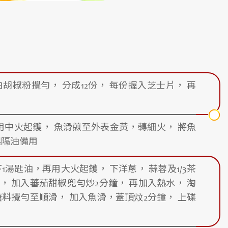
胡椒粉攪勻， 分成12份， 每份握入芝士片， 再
用中火起鑊， 魚滑煎至外表金黃，轉細火， 將魚
起隔油備用
1湯匙油，再用大火起鑊， 下洋蔥， 蒜蓉及1/3茶
， 加入蕃茄甜椒兜勻炒2分鐘， 再加入熱水， 淘
糖料攪勻至順滑， 加入魚滑，蓋頂炆2分鐘， 上碟