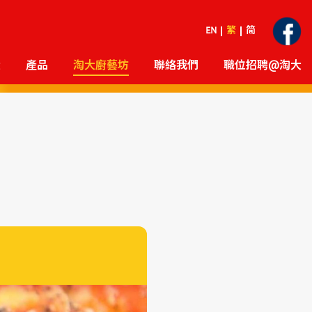
EN
繁
简
大
產品
淘大廚藝坊
聯絡我們
職位招聘@淘大