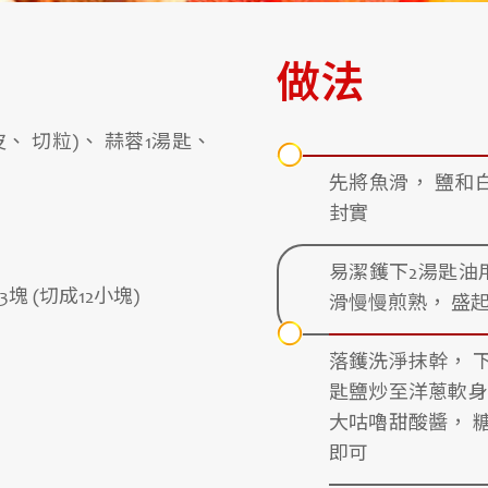
做法
皮、 切粒)、 蒜蓉1湯匙、
先將魚滑， 鹽和白
封實
易潔鑊下2湯匙油
 (切成12小塊)
滑慢慢煎熟， 盛
落鑊洗淨抹幹， 下
匙鹽炒至洋蔥軟身
大咕嚕甜酸醬， 
即可