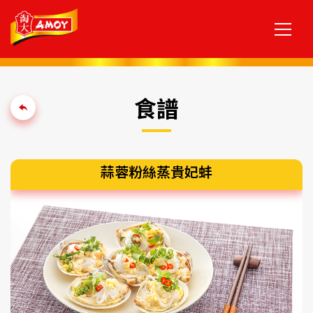
食譜
蒜蓉粉絲蒸貴妃蚌