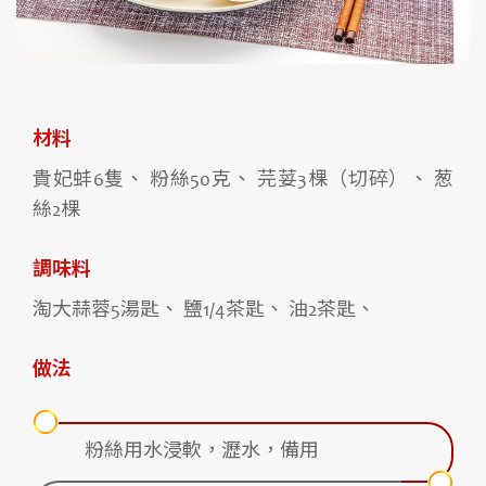
材料
貴妃蚌6隻、 粉絲50克、 芫荽3棵（切碎）、 葱
絲2棵
調味料
淘大蒜蓉5湯匙、 鹽1/4茶匙、 油2茶匙、
做法
粉絲用水浸軟，瀝水，備用