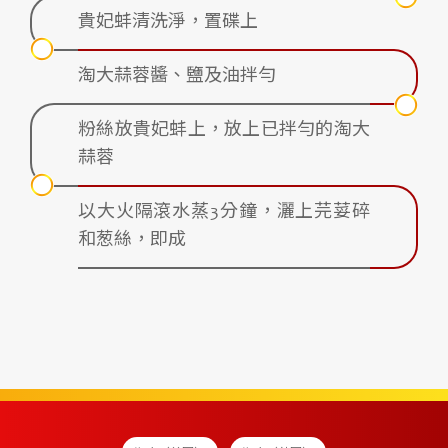
貴妃蚌清洗淨，置碟上
淘大蒜蓉醬、鹽及油拌勻
粉絲放貴妃蚌上，放上已拌勻的淘大
蒜蓉
以大火隔滾水蒸3分鐘，灑上芫荽碎
和葱絲，即成