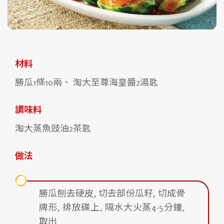
材料
勝瓜1條10兩、 淘大至尊海皇醬2湯匙
調味料
淘大蒸魚豉油2茶匙
做法
勝瓜刨去硬皮, 切去部份瓜籽, 切成骨
牌形, 排放碟上, 隔水大火蒸4-5分鐘,
取出