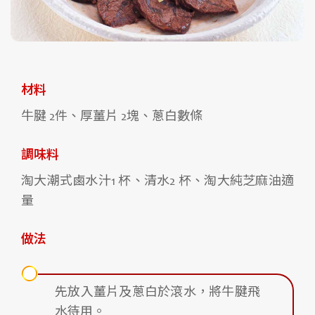
材料
牛腱 2件、厚薑片 2塊、蔥白數條
調味料
淘大潮式鹵水汁1 杯、清水2 杯、淘大純芝麻油適
量
做法
先放入薑片及蔥白於滾水，將牛腱飛
水待用。