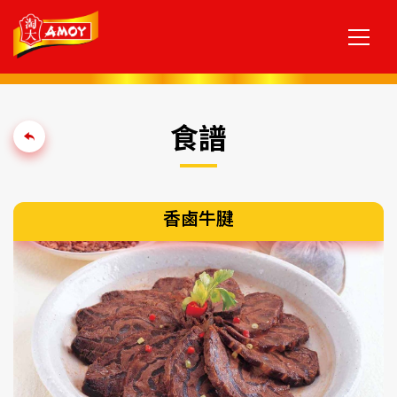
食譜
香鹵牛腱