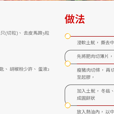
做法
2只(切粒)、 去皮馬蹄3粒
浸軟土魷， 撕去
先將肥肉切薄片，
茶匙、 胡椒粉少許、 蛋液2
瘦豬肉切條， 再
至起膠，
加入土魷， 冬菇
成圓餅狀
放入熱油內， 以