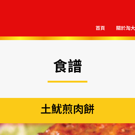
首頁
關於淘
食譜
土魷煎肉餅