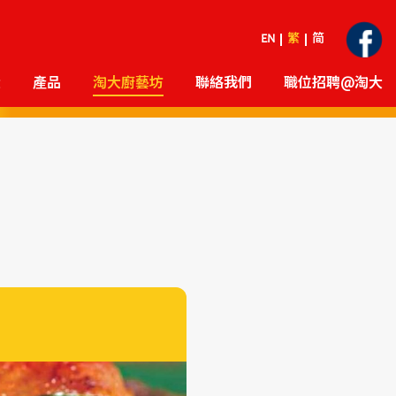
EN
繁
简
大
產品
淘大廚藝坊
聯絡我們
職位招聘@淘大