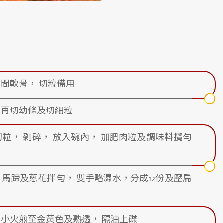
中間軟骨， 切粒備用
 再切幼條及切細粒
切粒， 刴碎， 放入碗內， 加肥肉粒及調味料攬勻
、馬蹄及蔥花拌勻， 雙手略濕水，分成12份及壓扁
中小火煎至金黃色及熟透， 隔油上碟