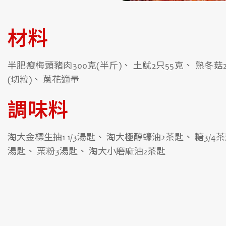
材料
半肥瘦梅頭豬肉300克(半斤)、 土魷2只55克、 熟冬菇
(切粒)、 蔥花適量
調味料
淘大金標生抽1 1/3湯匙、 淘大極醇蠔油2茶匙、 糖3/4
湯匙、 栗粉3湯匙、 淘大小磨麻油2茶匙