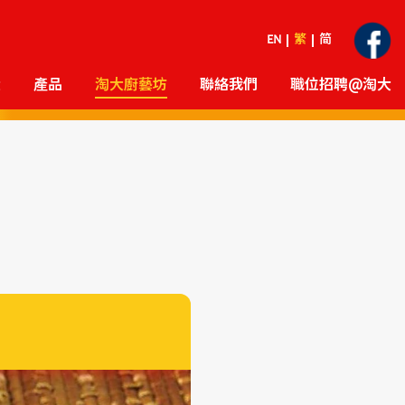
EN
繁
简
大
產品
淘大廚藝坊
聯絡我們
職位招聘@淘大