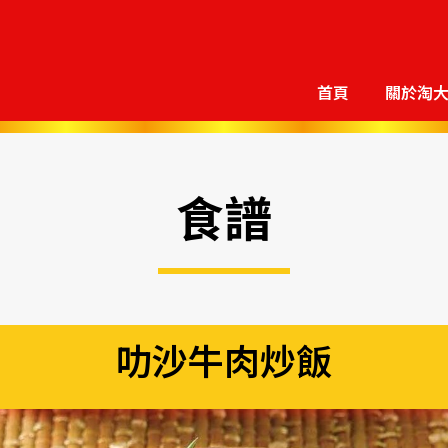
首頁
關於淘
食譜
叻沙牛肉炒飯