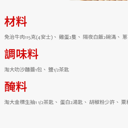
材料
免治牛肉115克(4安士)、 雞蛋2隻、 隔夜白飯2碗滿、 蔥
調味料
淘大叻沙麵醬1包、 鹽1/2茶匙
醃料
淘大金標生抽1 1/2茶匙、 蛋白2湯匙、 胡椒粉少許、 粟粉