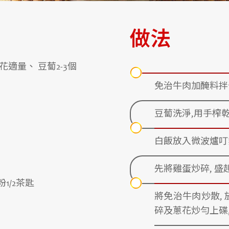
做法
花適量、 豆蔔2-3個
免治牛肉加醃料拌
豆蔔洗淨,用手榨乾
白飯放入微波爐叮熱
先將雞蛋炒碎, 盛
1/2茶匙
將免治牛肉炒散, 
碎及蔥花炒勻上碟,