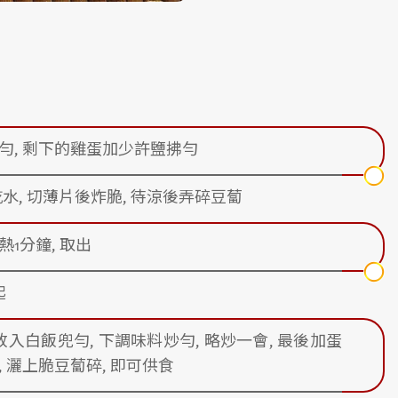
勻, 剩下的雞蛋加少許鹽拂勻
水, 切薄片後炸脆, 待涼後弄碎豆蔔
1分鐘, 取出
起
放入白飯兜勻, 下調味料炒勻, 略炒一會, 最後加蛋
 灑上脆豆蔔碎, 即可供食