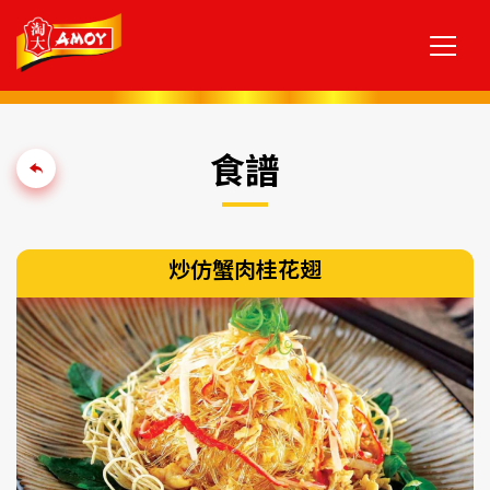
食譜
炒仿蟹肉桂花翅