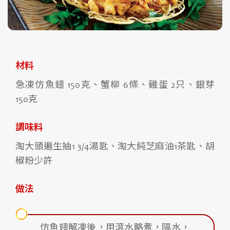
材料
急凍仿魚翅 150克、蟹柳 6條、雞蛋 2只、銀芽
150克
調味料
淘大頭遍生抽1 3/4湯匙、淘大純芝麻油1茶匙、胡
椒粉少許
做法
仿魚翅解凍後，用滾水略煮，隔水，