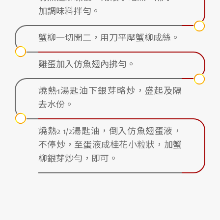
加調味料拌勻。
蟹柳一切開二，用刀平壓蟹柳成絲。
雞蛋加入仿魚翅內拂勻。
燒熱1湯匙油下銀芽略炒，盛起及隔
去水份。
燒熱2 1/2湯匙油，倒入仿魚翅蛋液，
不停炒，至蛋液成桂花小粒狀，加蟹
柳銀芽炒勻，即可。