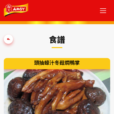
食譜
頭抽蠔汁冬菇燜鴨掌