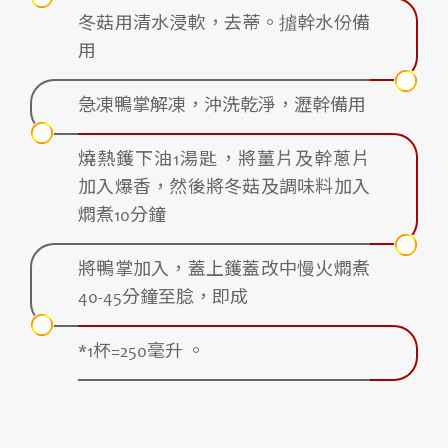
冬菇用清水浸軟，去蒂。摣幹水份備
用
急凍鴨掌解凍，沖洗乾淨，瀝幹備用
燒熱鑊下油1湯匙，將薑片及幹蔥片
加入爆香，然後將冬菇及調味料加入
燜煮10分鐘
將鴨掌加入，蓋上鑊蓋改中慢火燜煮
40-45分鐘至腍，即成
*1杯=250毫升 。