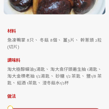
材料
急凍鴨掌 8只、 冬菇 8個、 薑3片、 幹蔥頭 2粒
(切片)
調味料
淘大極醇蠔油3湯匙、 淘大翕仔頭遍生抽 1湯匙、
淘大金標老抽 1/2湯匙、 砂糖 1/2 茶匙、 鹽1/8 茶
匙、 紹酒 1茶匙、 浸冬菇水1/2杯
做法