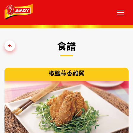
食譜
椒鹽蒜香雞翼