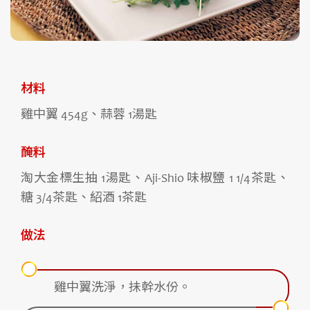
材料
雞中翼 454g、蒜蓉 1湯匙
醃料
淘大金標生抽 1湯匙、Aji-Shio 味椒鹽 1 1/4茶匙、
糖 3/4茶匙、紹酒 1茶匙
做法
雞中翼洗淨，抺幹水份。