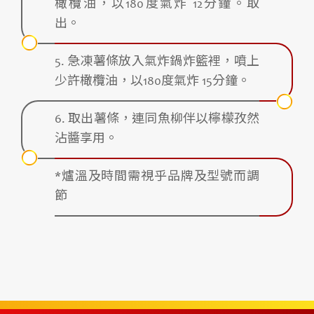
橄欖油，以180度氣炸 12分鐘。取
出。
5. 急凍薯條放入氣炸鍋炸籃裡，噴上
少許橄欖油，以180度氣炸 15分鐘。
6. 取出薯條，連同魚柳伴以檸檬孜然
沾醬享用。
*爐溫及時間需視乎品牌及型號而調
節