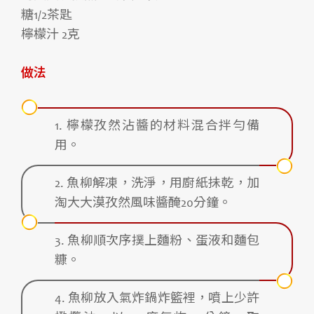
糖1/2茶匙
檸檬汁 2克
做法
1. 檸檬孜然沾醬的材料混合拌勻備
用。
2. 魚柳解凍，洗淨，用廚紙抺乾，加
淘大大漠孜然風味醬醃20分鐘。
3. 魚柳順次序撲上麵粉、蛋液和麵包
糠。
4. 魚柳放入氣炸鍋炸籃裡，噴上少許