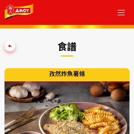
食譜
孜然炸魚薯條