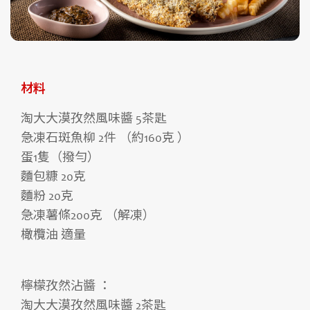
材料
淘大大漠孜然風味醬 5茶匙
急凍石斑魚柳 2件 （約160克 ）
蛋1隻（撥勻）
麵包糠 20克
麵粉 20克
急凍薯條200克 （解凍）
橄欖油 適量
檸檬孜然沾醬 ：
淘大大漠孜然風味醬 2茶匙