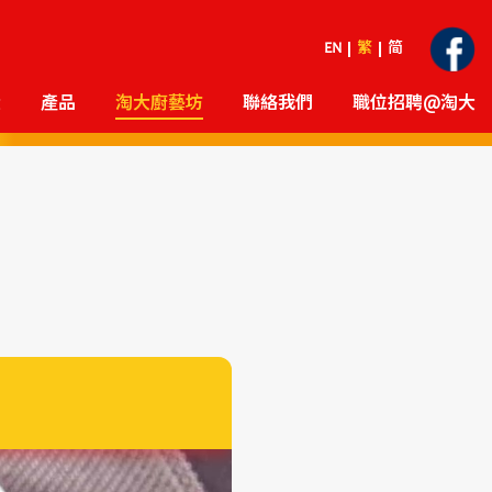
EN
繁
简
大
產品
淘大廚藝坊
聯絡我們
職位招聘@淘大