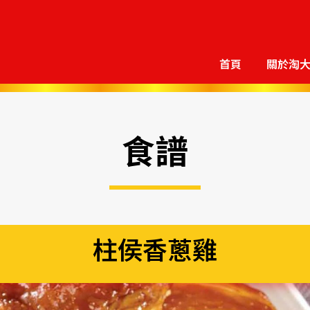
首頁
關於淘
食譜
柱侯香蔥雞