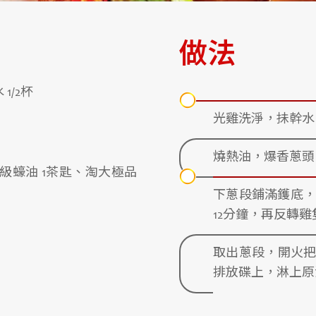
做法
 1/2杯
光雞洗淨，抺幹水
燒熱油，爆香蔥頭
特級蠔油 1茶匙、淘大極品
下蔥段鋪滿鑊底，
12分鐘，再反轉雞
取出蔥段，開火
排放碟上，淋上原