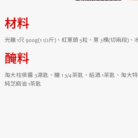
材料
光雞 1只 900g(1 1/2斤)、紅蔥頭 5粒、蔥 3棵(切兩段)、水
醃料
淘大柱侯醬 3湯匙、糖 1 3/4茶匙、紹酒 1茶匙、淘大
純芝麻油 1茶匙