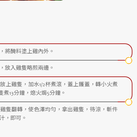
，將醃料塗上雞內外。
，放入雞隻略煎兩邊。
放上雞隻，加水1/2杯煮滾，蓋上鑊蓋，轉小火煮
隻煮13分鐘，熄火焗5分鐘。
把雞隻翻轉，使色澤均勻，拿出雞隻，待涼，斬件
汁，即可。