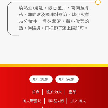
燒熱油1湯匙，爆香薑片、筍肉及冬
菇，加肉球及調味料煮滾，轉小火煮
20分鐘後，埋芡煮滾，將小棠菜灼
熟，伴碟邊，再把獅子頭上碟即可。
淘大（美國）
淘大（英國）
首頁
關於淘大
產品
淘大廚藝坊
聯絡我們
加入淘大