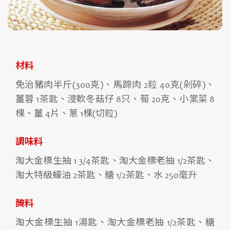
材料
免治豬肉半斤(300克)、馬蹄肉 2粒 40克(剁碎)、
薑蓉 1茶匙、浸軟冬菇仔 8只、筍 20克、小棠菜 8
棵、薑 4片、蔥 1棵(切粒)
調味料
淘大金標生抽 1 3/4茶匙、淘大金標老抽 1/2茶匙、
淘大特級蠔油 2茶匙、糖 1/2茶匙、水 250毫升
醃料
淘大金標生抽 1湯匙、淘大金標老抽 1/2茶匙、糖