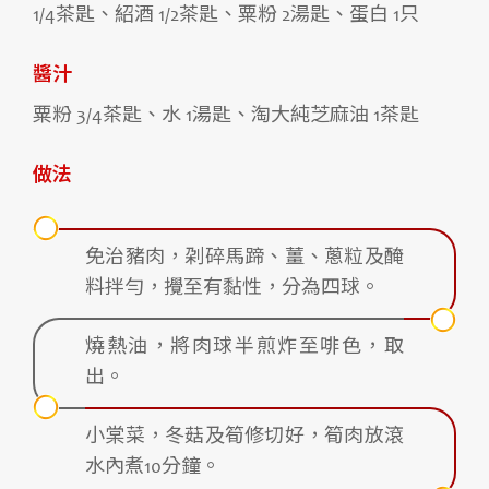
1/4茶匙、紹酒 1/2茶匙、粟粉 2湯匙、蛋白 1只
醬汁
粟粉 3/4茶匙、水 1湯匙、淘大純芝麻油 1茶匙
做法
免治豬肉，刴碎馬蹄、薑、蔥粒及醃
料拌勻，攪至有黏性，分為四球。
燒熱油，將肉球半煎炸至啡色，取
出。
小棠菜，冬菇及筍修切好，筍肉放滾
水內煮10分鐘。