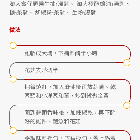
淘大翕仔頭遍生抽1湯匙、 淘大極醇蠔油1湯匙、
糖1茶匙、 胡椒粉1茶匙、 生粉1湯匙
做法
雞斬成大塊，下醃料醃半小時
花菇去蒂切半
把鍋燒紅，加入麻油後再放蒜頭、乾
葱頭和小洋葱和薑，炒到微微金黃
聞到蒜頭香味後，加辣椒乾，再下醃
好的雞件、鮑魚和花菇
將調味料拌勻，下鍋抄勻，蓋上鍋蓋