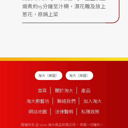
焗煮約15分鐘至汁稠，灒花雕及放上
葱花，原鍋上菜
淘大（美國）
淘大（英國）
首頁
關於淘大
產品
淘大廚藝坊
聯絡我們
加入淘大
網站地圖
法律聲明
私隱政策
版權所有 @ 2020 淘大食品有限公司。
保留一切權利。