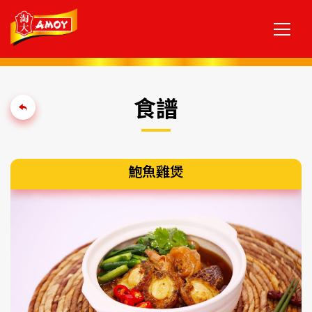
食譜
鮑魚雞煲