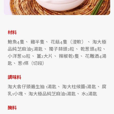
材料
鮑魚4隻、 雞半隻、 花菇4隻（浸軟）、 淘大極
品純芝麻油5湯匙、 獨子蒜頭2粒、 乾葱頭4粒、
小洋葱10粒、 薑2大片、 辣椒乾1隻、 花雕酒4湯
匙、 葱1條（切段）
調味料
淘大翕仔頭遍生抽 1湯匙、 淘大柱候醬1湯匙、 腐
乳1小塊、 淘大極品純芝麻油1湯匙、 水2湯匙
醃料