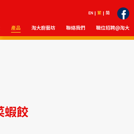
EN
繁
简
大
產品
淘大廚藝坊
聯絡我們
職位招聘@淘大
菜蝦餃