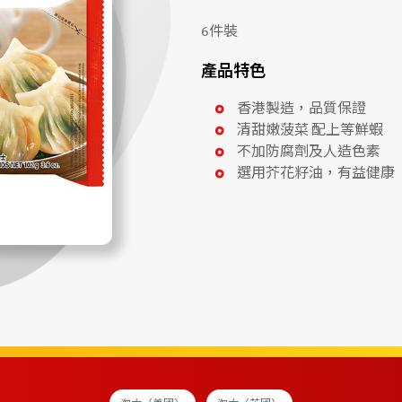
6件裝
產品特色
香港製造，品質保證
清甜嫩菠菜 配上等鮮蝦
不加防腐劑及人造色素
選用芥花籽油，有益健康