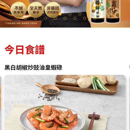
今日食譜
黑白胡椒炒豉油皇蝦碌