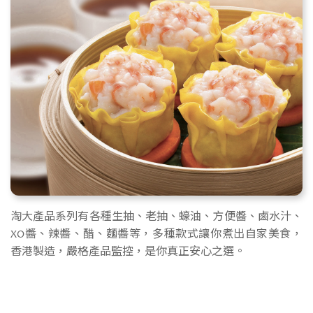
淘大產品系列有各種生抽、老抽、蠔油、方便醬、鹵水汁、
XO醬、辣醬、醋、麵醬等，多種款式讓你煮出自家美食，
香港製造，嚴格產品監控，是你真正安心之選。