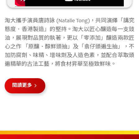
淘大攜手演員唐詩詠 (Natalie Tong)，共同演繹「講究
態度．香港製造」的堅持。淘大以匠心釀造每一支豉
油，展現對品質的執著，更以「零添加」釀造兩款匠
心之作 「原釀．醇鮮頭抽」及「翕仔頭遍生抽」，不
加防腐劑、味精、增味劑及人造色素，並配合萃取頭
遍精華的古法工藝，將食材昇華至極致鮮味。
閱讀更多