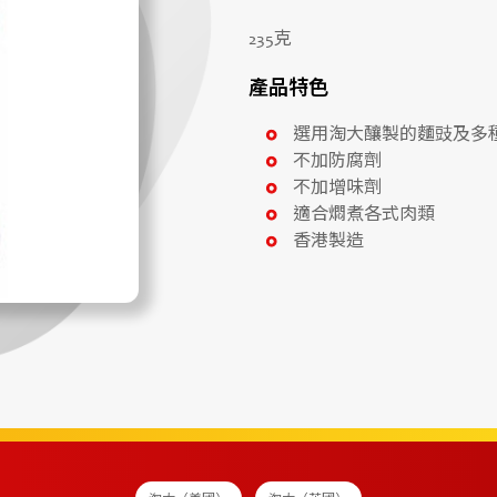
235克
產品特色
選用淘大釀製的麵豉及多種
不加防腐劑
不加增味劑
適合燜煮各式肉類
香港製造