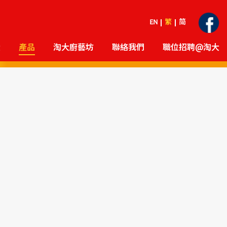
EN
繁
简
大
產品
淘大廚藝坊
聯絡我們
職位招聘@淘大