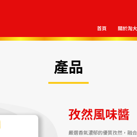
首頁
關於淘
產品
孜然風味醬
嚴選香氣濃郁的優質孜然，融合