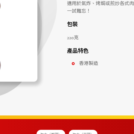
適用於氣炸、烤焗或煎炒各式肉
一試難忘！
包裝
220克
產品特色
香港製造