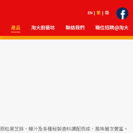
EN
繁
简
大
產品
淘大廚藝坊
聯絡我們
職位招聘@淘大
原粒黑芝麻、蠔汁及多種秘製香料調配而成，風味層次豐富。