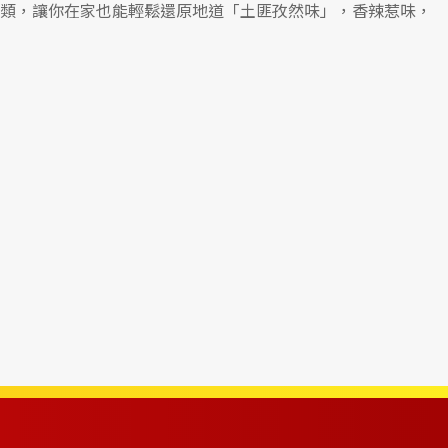
類，讓你在家也能輕鬆還原地道「土匪孜然味」，香辣惹味，