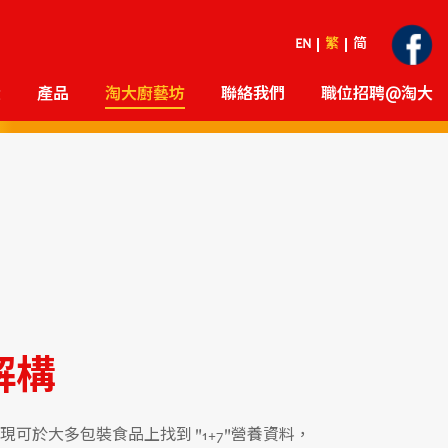
EN
繁
简
大
產品
淘大廚藝坊
聯絡我們
職位招聘@淘大
解構
可於大多包裝食品上找到 "1+7"營養資料，