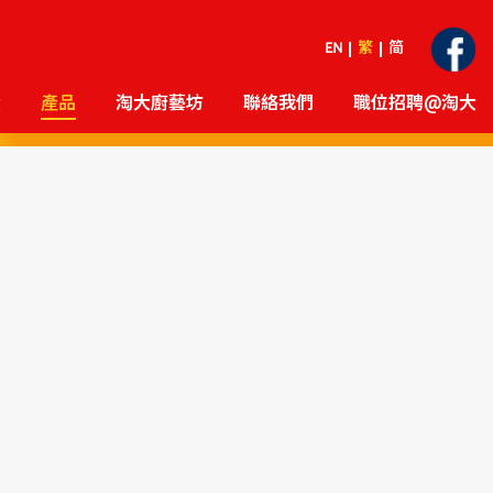
EN
繁
简
大
產品
淘大廚藝坊
聯絡我們
職位招聘@淘大