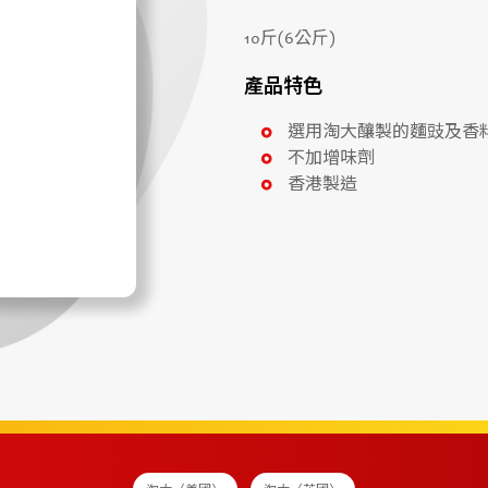
10斤(6公斤)
產品特色
選用淘大釀製的麵豉及香料
不加增味劑
香港製造