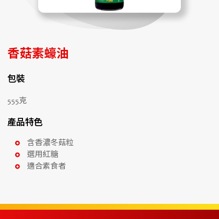
香菇素蠔油
包裝
555克
產品特色
含香濃冬菇粒
選用紅糖
適合素食者