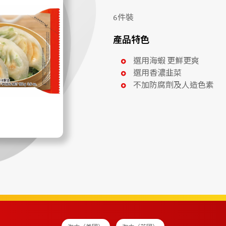
6件裝
產品特色
選用海蝦 更鮮更爽
選用香濃韭菜
不加防腐劑及人造色素