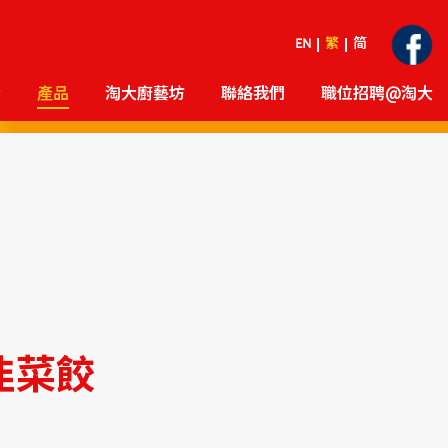
EN
繁
简
大
產品
淘大廚藝坊
聯絡我們
職位招聘@淘大
韭菜餃