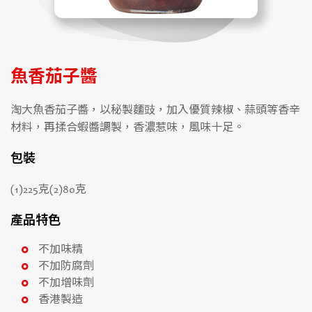
魚香茄子醬
淘大魚香茄子醬，以秘製麵豉，加入優質辣椒、蒜頭等香辛
材料，再揉合蝦醬調製，香濃惹味，風味十足。
包裝
(1)225克(2)80克
產品特色
不加味精
不加防腐劑
不加增味劑
香港製造