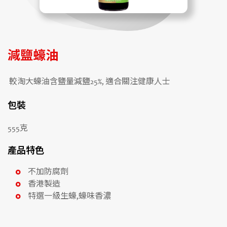
減鹽蠔油
較淘大蠔油含鹽量減鹽25%, 適合關注健康人士
包裝
555克
產品特色
不加防腐劑
香港製造
特選一級生蠔,蠔味香濃