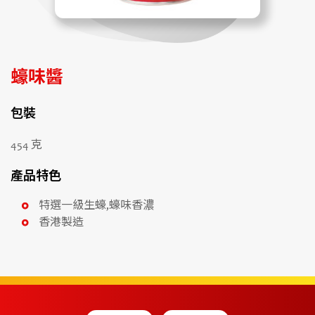
蠔味醬
包裝
454 克
產品特色
特選一級生蠔,蠔味香濃
香港製造