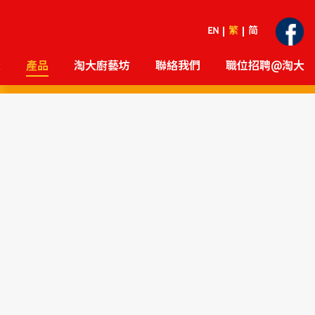
EN
繁
简
大
產品
淘大廚藝坊
聯絡我們
職位招聘@淘大