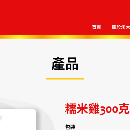
首頁
關於淘
產品
糯米雞300克
包裝