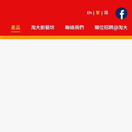
EN
繁
简
大
產品
淘大廚藝坊
聯絡我們
職位招聘@淘大