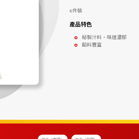
6件裝
產品特色
秘製汁料，味道濃郁
餡料豐富