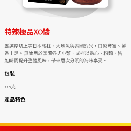
特辣極品XO醬
嚴選厚切上等日本瑤柱、大地魚與泰國蝦米，口感豐富、鮮
香十足。 無論用於烹調各式小菜，或拌以點心、粉麵，皆
能瞬間提升整體風味，帶來層次分明的海味享受。
包裝
220克
產品特色