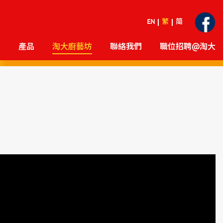
EN
繁
简
大
產品
淘大廚藝坊
聯絡我們
職位招聘@淘大