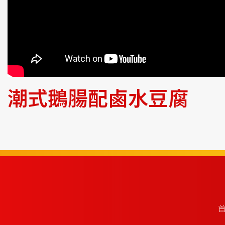
潮式鵝腸配鹵水豆腐