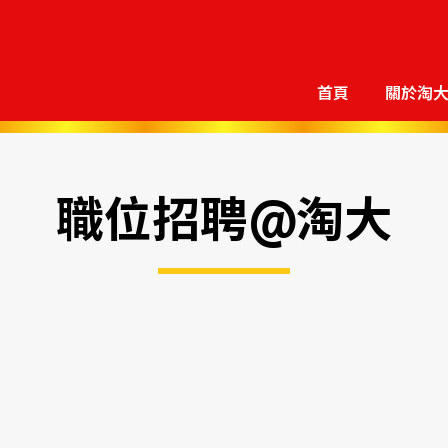
首頁
關於淘
職位招聘@淘大