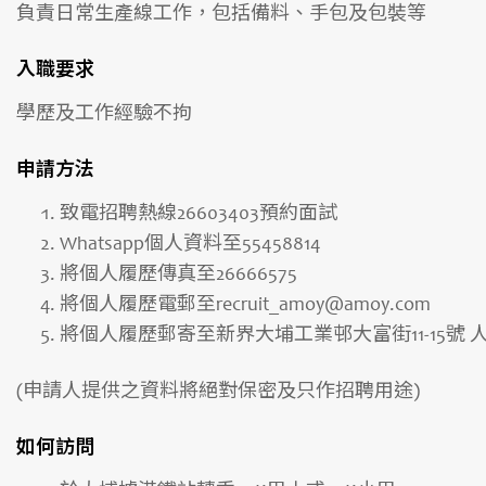
負責日常生產線工作，包括備料、手包及包裝等
入職要求
學歷及工作經驗不拘
申請方法
致電招聘熱線26603403預約面試
Whatsapp個人資料至55458814
將個人履歷傳真至26666575
將個人履歷電郵至recruit_amoy@amoy.com
將個人履歷郵寄至新界大埔工業邨大富街11-15號 
(申請人提供之資料將絕對保密及只作招聘用途)
如何訪問