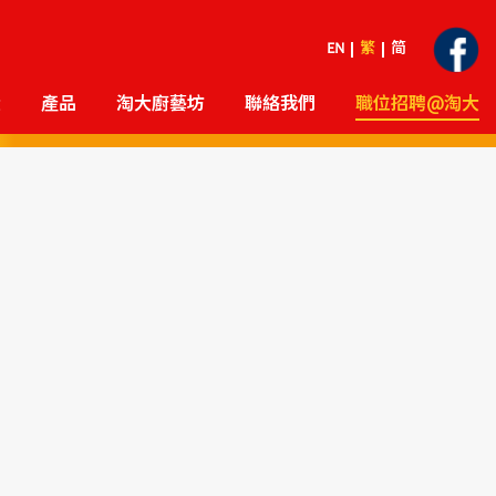
EN
繁
简
大
產品
淘大廚藝坊
聯絡我們
職位招聘@淘大