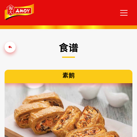
食谱
素鹅