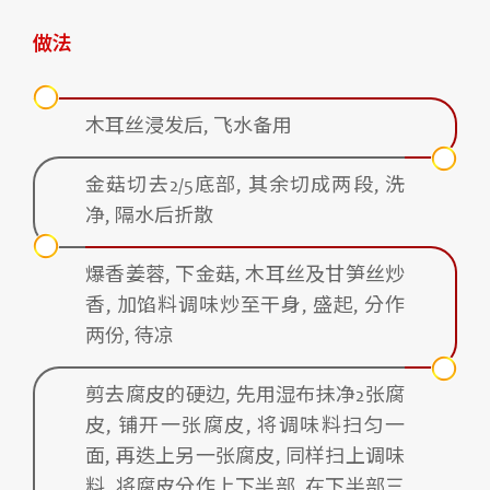
做法
木耳丝浸发后, 飞水备用
金菇切去2/5底部, 其余切成两段, 洗
净, 隔水后折散
爆香姜蓉, 下金菇, 木耳丝及甘笋丝炒
香, 加馅料调味炒至干身, 盛起, 分作
两份, 待凉
剪去腐皮的硬边, 先用湿布抺净2张腐
皮, 铺开一张腐皮, 将调味料扫匀一
面, 再迭上另一张腐皮, 同样扫上调味
料, 将腐皮分作上下半部, 在下半部三