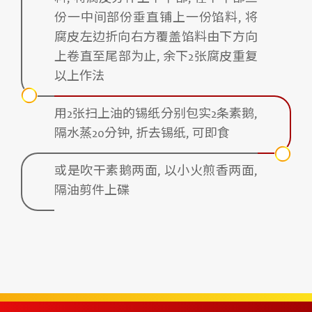
份一中间部份垂直铺上一份馅料, 将
腐皮左边折向右方覆盖馅料由下方向
上卷直至尾部为止, 余下2张腐皮重复
以上作法
用2张扫上油的锡纸分别包实2条素鹅,
隔水蒸20分钟, 折去锡纸, 可即食
或是吹干素鹅两面, 以小火煎香两面,
隔油剪件上碟