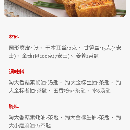
材料
圆形腐皮4张、 干木耳丝10克、 甘笋丝115克(4安
士)、 金菇1包200克(7安士)、 姜蓉2茶匙
调味料
淘大香菇素蚝油1汤匙、 淘大金标生抽1茶匙、 淘
大金标老抽1茶匙、 五香粉1/4茶匙、 水6汤匙
腌料
淘大香菇素蚝油2茶匙、 淘大金标生抽2茶匙、 淘
大小磨麻油1/2茶匙