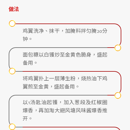
做法
鸡翼洗净、抹干，加腌料拌匀腌20分
钟。
面包糠以白镬炒至金黄色脆身，盛起
备用。
将鸡翼扑上一层薄生粉，烧热油下鸡
翼煎至金黄，盛起备用。
以1汤匙油起镬，加入葱段及红椒圈
爆香，再加淘大避风塘风味酱爆香推
开。