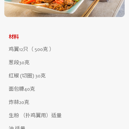
材料
鸡翼12只（ 500克 ）
葱段30克
红椒 (切圈) 30克
面包糠40克
炸蒜20克
生粉 （扑鸡翼用）适量