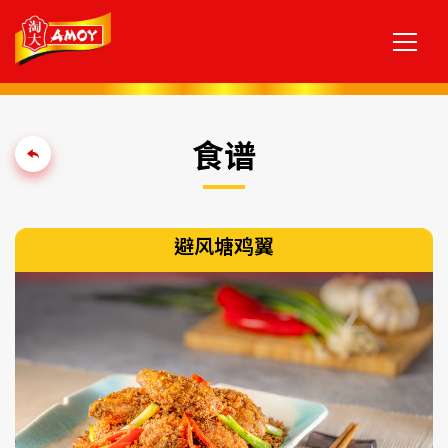
食谱
避风塘鸡翼