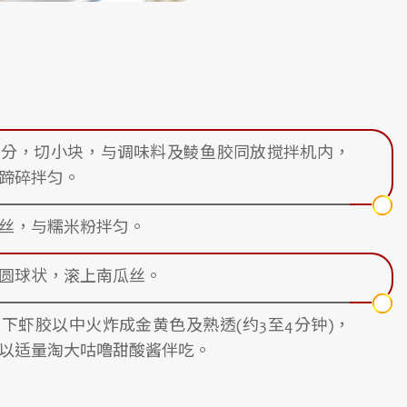
水分，切小块，与调味料及鲮鱼胶同放搅拌机内，
蹄碎拌匀。
丝，与糯米粉拌匀。
圆球状，滚上南瓜丝。
下虾胶以中火炸成金黄色及熟透(约3至4分钟)，
以适量淘大咕噜甜酸酱伴吃。