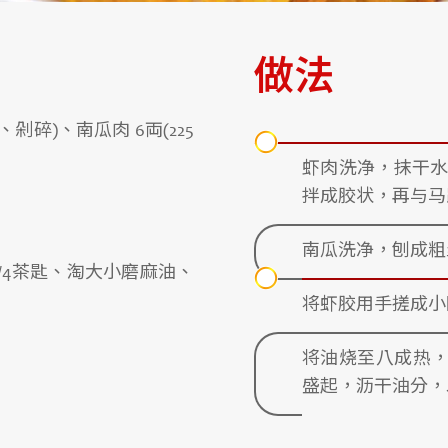
做法
皮、剁碎)、南瓜肉 6両(225
虾肉洗净，抹干
拌成胶状，再与马
南瓜洗净，刨成粗
/4茶匙、淘大小磨麻油、
将虾胶用手搓成小
将油烧至八成热，
盛起，沥干油分，