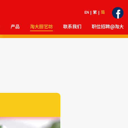
EN
繁
简
大
产品
淘大厨艺坊
联系我们
职位招聘@淘大