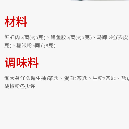
材料
鲜虾肉 4両(150克)、鲮鱼胶 4両(150克)、马蹄 2粒(去
克)、糯米粉 1両 (38克)
调味料
淘大翕仔头遍生抽1茶匙、蛋白2茶匙、生粉2茶匙、盐1
胡椒粉各少许