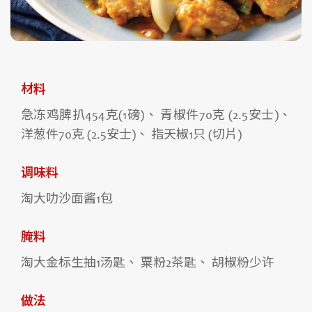
材料
急冻鸡脾扒454克(1磅)、 青椒件70克 (2.5安士)、
洋葱件70克 (2.5安士)、 指天椒1只 (切片)
调味料
淘大叻沙面酱1包
腌料
淘大金标生抽1汤匙、 粟粉2茶匙、 胡椒粉少许
做法