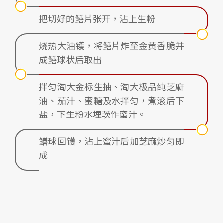
把切好的鳝片张开，沾上生粉
烧热大油镬，将鳝片炸至金黄香脆并
成鳝球状后取出
拌匀淘大金标生抽、淘大极品纯芝麻
油、茄汁、蜜糖及水拌匀，煮滚后下
盐，下生粉水埋茨作蜜汁。
鳝球回镬，沾上蜜汁后加芝麻炒匀即
成