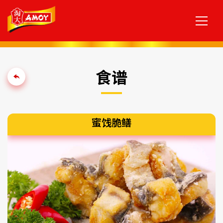
食谱
蜜饯脆鳝