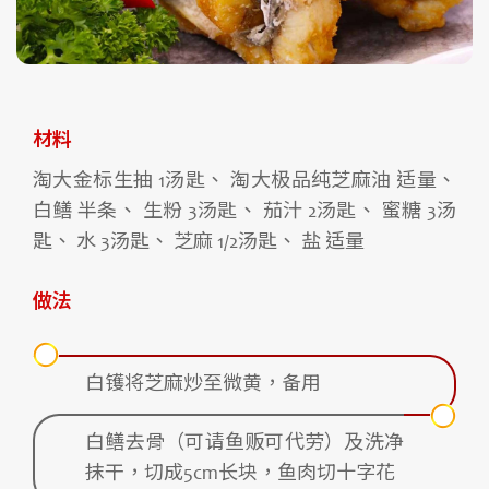
材料
淘大金标生抽 1汤匙、 淘大极品纯芝麻油 适量、
白鳝 半条、 生粉 3汤匙、 茄汁 2汤匙、 蜜糖 3汤
匙、 水 3汤匙、 芝麻 1/2汤匙、 盐 适量
做法
白镬将芝麻炒至微黄，备用
白鳝去骨（可请鱼贩可代劳）及洗净
抹干，切成5cm长块，鱼肉切十字花