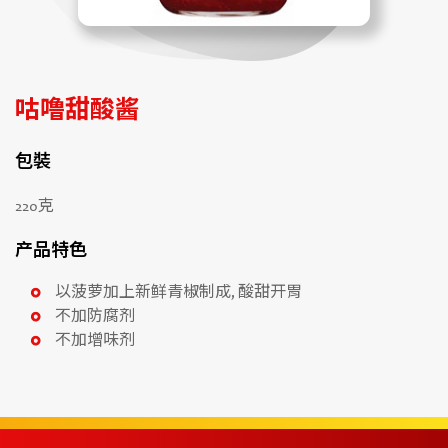
咕噜甜酸酱
包裝
220克
产品特色
以菠萝加上新鲜青椒制成, 酸甜开胃
不加防腐剂
不加增味剂