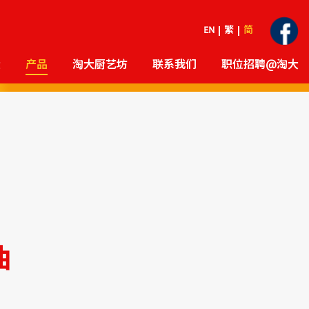
EN
繁
简
大
产品
淘大厨艺坊
联系我们
职位招聘@淘大
油