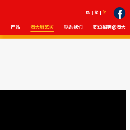
EN
繁
简
大
产品
淘大厨艺坊
联系我们
职位招聘@淘大