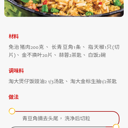
材料
免治猪肉200克、 长青豆角1条、 指天椒1只(切
片)、 金不换叶20片、 蒜蓉2茶匙、 白饭2碗
调味料
淘大煲仔饭豉油2 1/3汤匙、 淘大金标生抽1/2茶匙
做法
青豆角摘去头尾， 洗净后切粒