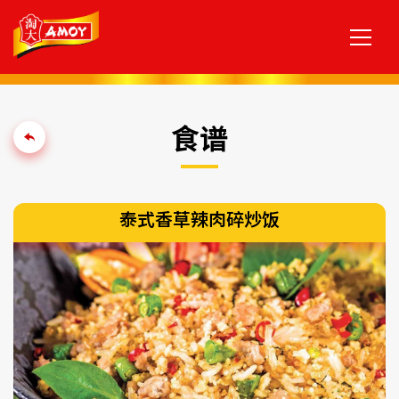
食谱
泰式香草辣肉碎炒饭